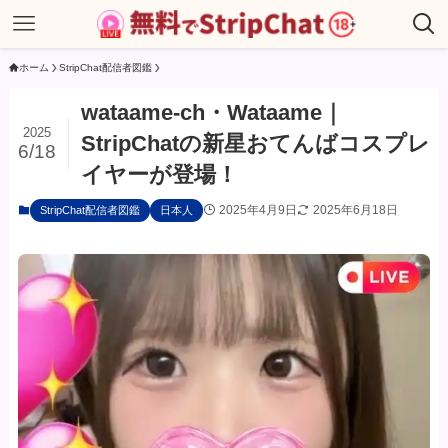
ホーム
StripChat配信者図鑑
wataame-ch・Wataame｜
2025
StripChatの新星おてんばコスプレ
6/18
イヤーが登場！
2025年4月9日
2025年6月18日
StripChat配信者図鑑
日本人