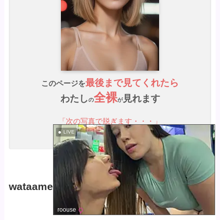
最後まで見てくれたら
このページを
全裸
わたし
見れます
の
が
「次の写真で脱ぎます・・・」
LIVE
wataame-chの魅力ポイント！
roouse