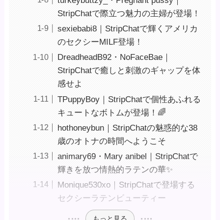
turkeybuttzy_・Pregnant pussy｜
StripChatで際立つ魅力の主婦が登場！
sexiebabi8｜StripChatで輝くアメリカ
のセクシーMILF登場！
DreadheadB92・NoFaceBae｜
StripChatで癒しと刺激のギャップを体
感せよ
TPuppyBoy｜StripChatで個性あふれる
キュートなボトムが登場！🌈
hothoneybun｜StripChatの魅惑的な38
歳のオトナの時間へようこそ ️
animary69・Mary anibel｜StripChatで
輝きを放つ情熱的ラテンの華✨
Monique530xo｜StripChatで登場する
セクシーラテンビューティー
もっと見る