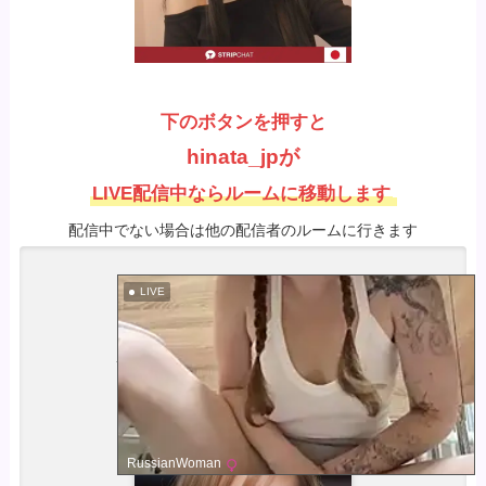
下のボタンを押すと
hinata_jpが
LIVE配信中ならルームに移動します
配信中でない場合は他の配信者のルームに行きます
LIVE
「期間限定特別企画」
ミスコン美女ヌード
モデル：神野杏南
RussianWoman