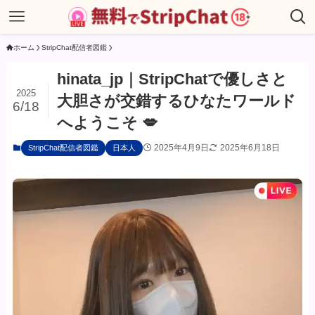
ホーム
StripChat配信者図鑑
hinata_jp｜StripChatで優しさと
2025
大胆さが交錯するひなたワールド
6/18
へようこそ 💋
2025年4月9日
2025年6月18日
StripChat配信者図鑑
日本人