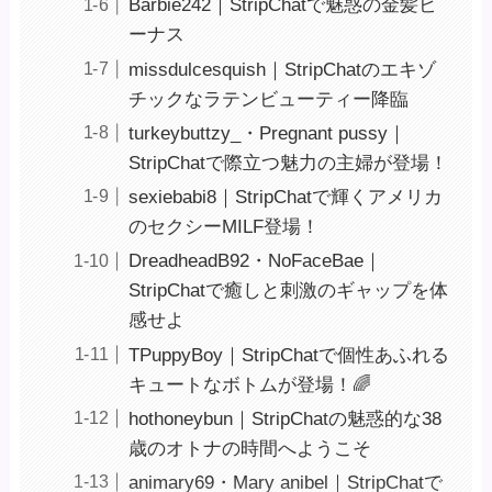
Barbie242｜StripChatで魅惑の金髪ビ
ーナス
missdulcesquish｜StripChatのエキゾ
チックなラテンビューティー降臨
turkeybuttzy_・Pregnant pussy｜
StripChatで際立つ魅力の主婦が登場！
sexiebabi8｜StripChatで輝くアメリカ
のセクシーMILF登場！
DreadheadB92・NoFaceBae｜
StripChatで癒しと刺激のギャップを体
感せよ
TPuppyBoy｜StripChatで個性あふれる
キュートなボトムが登場！🌈
hothoneybun｜StripChatの魅惑的な38
歳のオトナの時間へようこそ ️
animary69・Mary anibel｜StripChatで