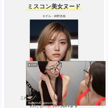
ミスコン美女ヌード
モデル：神野杏南
LIVE
最後まで見てくれたら
このページを
BallerinaCappuccino_
全裸
わたし
見れます
の
が